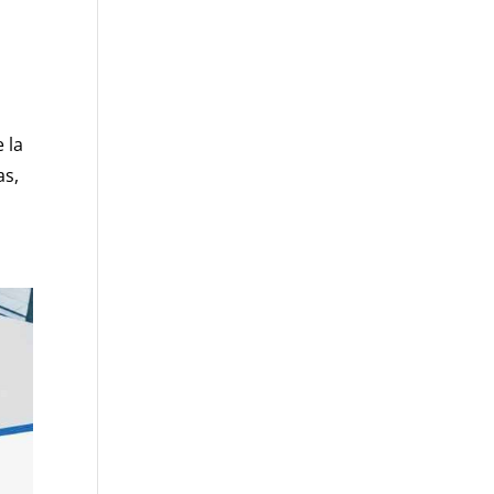
 la
as,