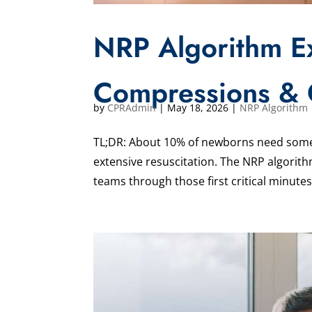
NRP Algorithm Ex
Compressions & 
by
CPRAdmin
|
May 18, 2026
|
NRP Algorithm
TL;DR: About 10% of newborns need some h
extensive resuscitation. The NRP algorit
teams through those first critical minutes.