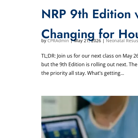
NRP 9th Edition v
Changing for Ho
by
CPRAdmin
|
May 21, 2026
|
Neonatal Resus
TL;DR: Join us for our next class on May 2
but the 9th Edition is rolling out next. Th
the priority all stay. What’s getting...