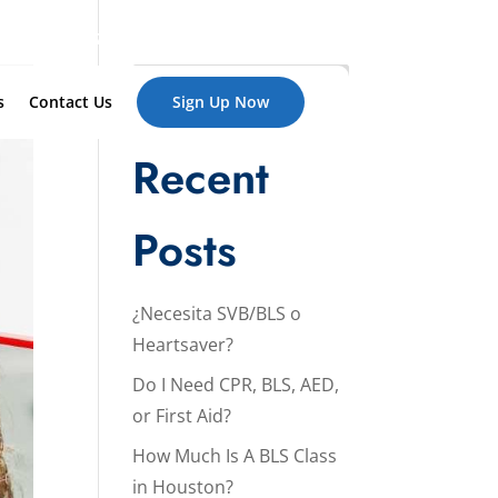
ext Us:
(281) 713-4555
Search
s
Contact Us
Sign Up Now
Recent
Posts
¿Necesita SVB/BLS o
Heartsaver?
Do I Need CPR, BLS, AED,
or First Aid?
How Much Is A BLS Class
in Houston?