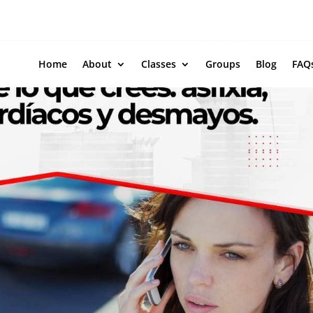
Call Us:
(281) 920-9490
T
Home
About
Classes
Groups
Blog
FAQ