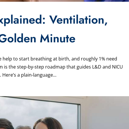
plained: Ventilation,
Golden Minute
elp to start breathing at birth, and roughly 1% need
hm is the step-by-step roadmap that guides L&D and NICU
 Here’s a plain-language...