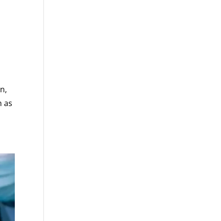
n,
n as